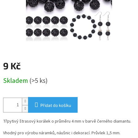
9 Kč
Měrná
Skladem
(>5 ks)
cena:
Přidat do košíku
Třpytivý štrasový korálek o průměru 4 mm v barvě černého diamantu.
Vhodný pro výrobu náramků, náušnic i dekorací. Průvlek 1,5 mm.