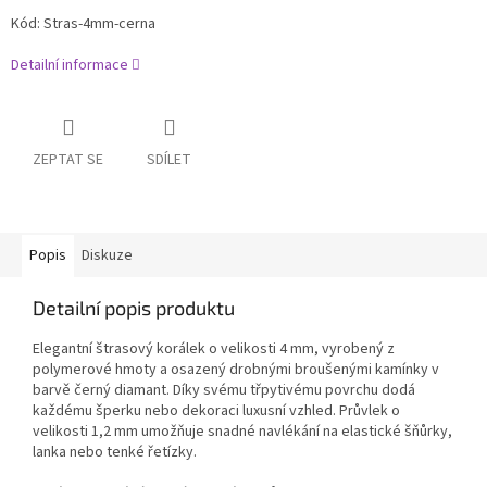
Kód: Stras-4mm-cerna
Detailní informace
ZEPTAT SE
SDÍLET
Popis
Diskuze
Detailní popis produktu
Elegantní štrasový korálek o velikosti 4 mm, vyrobený z
polymerové hmoty a osazený drobnými broušenými kamínky v
barvě černý diamant. Díky svému třpytivému povrchu dodá
každému šperku nebo dekoraci luxusní vzhled. Průvlek o
velikosti 1,2 mm umožňuje snadné navlékání na elastické šňůrky,
lanka nebo tenké řetízky.