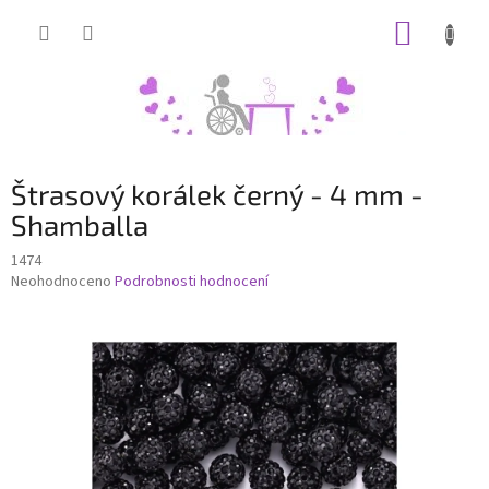
Přejít
NÁKUP
na
obsah
KOŠÍK
Štrasový korálek černý - 4 mm -
Shamballa
1474
Průměrné
Neohodnoceno
Podrobnosti hodnocení
hodnocení
produktu
je
0,0
z
5
hvězdiček.