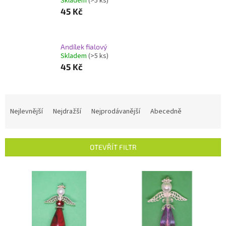
Skladem
(>5 ks)
45 Kč
Andílek fialový
Skladem
(>5 ks)
45 Kč
Ř
a
Nejlevnější
Nejdražší
Nejprodávanější
Abecedně
z
e
n
OTEVŘÍT FILTR
í
p
V
r
ý
o
p
d
i
u
s
k