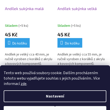
Andílek sukýnka malá
Andílek sukýnka velká
Skladem
(>5 ks)
Skladem
(>5 ks)
45 Kč
45 Kč
Do košíku
Do košíku
Andílek je veliký cca 40 mm, je
Andílek je veliký cca 55 mm, je
ručně vyroben z korálků z akrylu
ručně vyroben z korálků z akrylu
a kovových komponentů.
a kovových komponentů.
Tento web používá soubory cookie. Dalším procházením
6
položek celkem
O
tohoto webu vyjadřujete souhlas s jejich používáním.. Více
v
informací
zde
.
l
Z
á
á
d
Nastavení
Vytvořil Shoptet
p
a
a
c
t