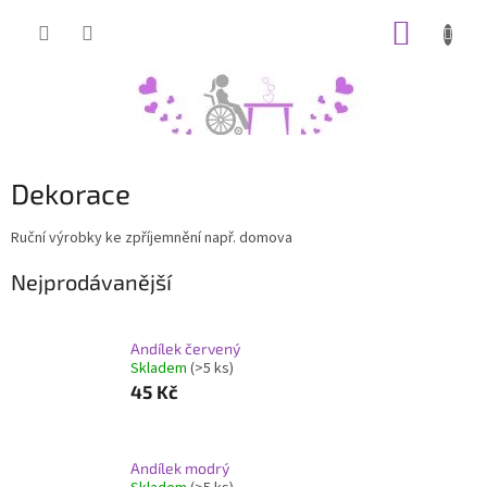
Přejít
NÁKUP
na
obsah
KOŠÍK
Dekorace
Ruční výrobky ke zpříjemnění např. domova
Nejprodávanější
Andílek červený
Skladem
(>5 ks)
45 Kč
Andílek modrý