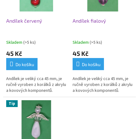
p
t
r
ů
o
d
Andílek červený
Andílek fialový
u
k
t
Skladem
(>5 ks)
Skladem
(>5 ks)
ů
45 Kč
45 Kč
Do košíku
Do košíku
Andílek je veliký cca 45 mm, je
Andílek je veliký cca 45 mm, je
ručně vyroben z korálků z akrylu
ručně vyroben z korálků z akrylu
a kovových komponentů.
a kovových komponentů.
Tip