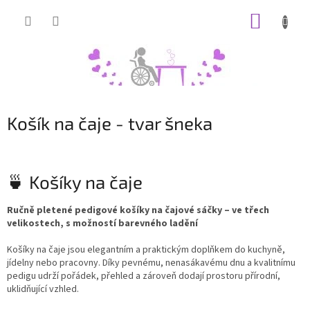
Přejít
NÁKUP
na
obsah
KOŠÍK
Košík na čaje - tvar šneka
🍵 Košíky na čaje
Ručně pletené pedigové košíky na čajové sáčky – ve třech
velikostech, s možností barevného ladění
Košíky na čaje jsou elegantním a praktickým doplňkem do kuchyně,
jídelny nebo pracovny. Díky pevnému, nenasákavému dnu a kvalitnímu
pedigu udrží pořádek, přehled a zároveň dodají prostoru přírodní,
uklidňující vzhled.