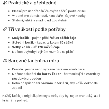
🌿 Praktické a přehledné
Ideální pro uspořádání čajových sáčků podle druhu
Vhodné pro domácnosti, kanceláře i čajové koutky
Stabilní, lehké a snadno udržovatelné
📏 Tři velikosti podle potřeby
Malý košík
– pojme přibližně
50 sáčků čaje
Střední košík
– kapacita kolem
80 sáčků
Velký košík
– až
120 sáčků čaje
Možnost výroby i v jiném rozměru na přání
🎨 Barevné ladění na míru
Přírodní, jemné nebo výrazné barevné kombinace
Možnost sladění
do barev čaker
– harmonizující a esteticky
působivé provedení
Nebo přizpůsobení
barvám interiéru
, aby košík dokonale
zapadl
Každý košík je originál, pletený s péčí, aby byl nejen praktický, ale i
krásný na pohled.