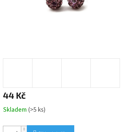
44 Kč
Měrná
Skladem
(>5 ks)
cena: