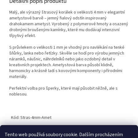
Detailní popis produktu
Malý, ale výrazný štrasový korálek o velikosti 4 mm v elegantní
ametystové barvě – jemný fialový odstín inspirovaný
drahokamem ametyst. Vyrobený z polymerové hmoty a osazený
drobnými broušenými kamínky, které mu dodávají intenzivní
třpytivý efekt.
S průvlekem o velikosti 1 mm je vhodný pro navlékání na tenké
šňůrky, lanka nebo řetízky. Skvěle se hodí pro výrobu jemných
náramků, náušnic, náhrdelníků nebo jako ozdobný detail v
kreativních projektech. Ametystová barva působí klidně,
harmonicky a krásně ladí s kovovými komponenty i přírodními
materiály.
Perfektní volba pro šperky, které mají působit něžně, ale s
noblesou.
Kód: Stras-4mm-Amet
Tento web používá soubory cookie. Dalším procházením