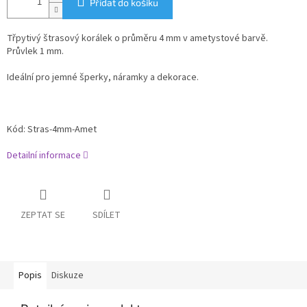
Přidat do košíku
Třpytivý štrasový korálek o průměru 4 mm v ametystové barvě.
Průvlek 1 mm.
Ideální pro jemné šperky, náramky a dekorace.
Kód: Stras-4mm-Amet
Detailní informace
ZEPTAT SE
SDÍLET
Popis
Diskuze