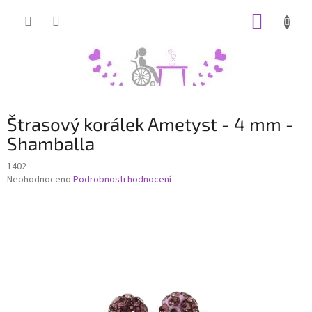
Přejít
NÁKUP
na
obsah
KOŠÍK
Štrasový korálek Ametyst - 4 mm -
Shamballa
1402
Průměrné
Neohodnoceno
Podrobnosti hodnocení
hodnocení
produktu
je
0,0
z
5
hvězdiček.