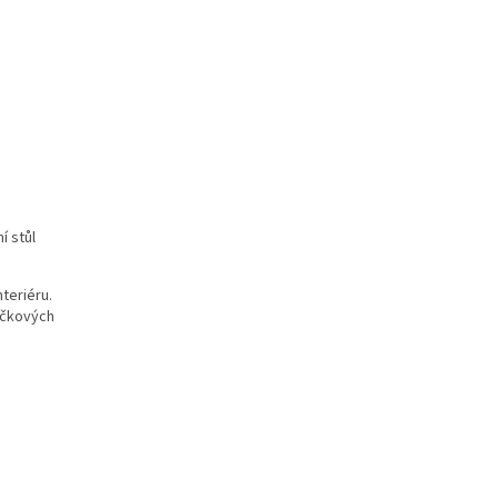
í stůl
teriéru.
díčkových