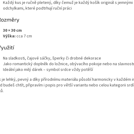
Každý kus je ručně pletený, díky čemuž je každý košík originál s jemnými
odchylkami, které podtrhují ruční práci
Rozměry
30 × 30 cm
Výška:
cca 7 cm
Využití
Na sladkosti, čajové sáčky, šperky či drobné dekorace
Jako romantický doplněk do ložnice, obývacího pokoje nebo na slavnostn
Ideální jako milý dárek – symbol srdce vždy potěší
k je lehký, pevný a díky přírodnímu materiálu působí harmonicky v každém in
 budeš chtít, připravím i popis pro větší variantu nebo celou kategorii sr
ů.