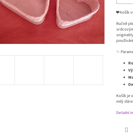
❤️ Košík 
Ručně pl
srdcovým
originali
používání
✨ Parame
Ro
Vý
Ma
Dn
Košík je 
milý dáre
Detailní 