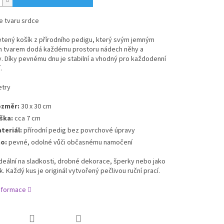
ve tvaru srdce
etený košík z přírodního pedigu, který svým jemným
 tvarem dodá každému prostoru nádech něhy a
ty. Díky pevnému dnu je stabilní a vhodný pro každodenní
.
try
změr:
30 x 30 cm
ška:
cca 7 cm
teriál:
přírodní pedig bez povrchové úpravy
o:
pevné, odolné vůči občasnému namočení
ideální na sladkosti, drobné dekorace, šperky nebo jako
k. Každý kus je originál vytvořený pečlivou ruční prací.
informace