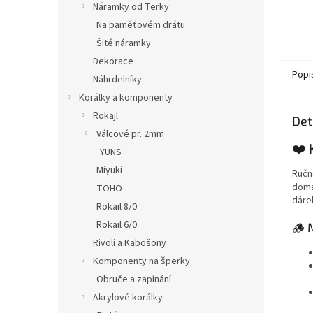
Náramky od Terky
Na paměťovém drátu
Šité náramky
Dekorace
Popi
Náhrdelníky
Korálky a komponenty
Rokajl
Det
Válcové pr. 2mm
❤️ 
YUNS
Miyuki
Ručn
domá
TOHO
dáre
Rokail 8/0
Rokail 6/0
🪵 
Rivoli a Kabošony
Komponenty na šperky
Obruče a zapínání
Akrylové korálky