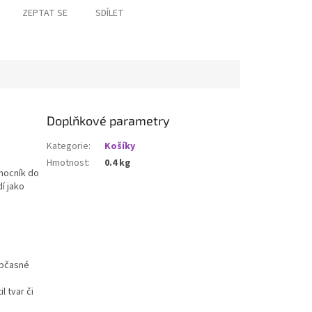
ZEPTAT SE
SDÍLET
Doplňkové parametry
Kategorie
:
Košíky
Hmotnost
:
0.4 kg
omocník do
í jako
občasné
 tvar či