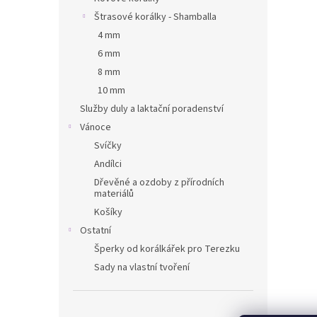
Štrasové korálky - Shamballa
4 mm
6 mm
8 mm
10 mm
Služby duly a laktační poradenství
Vánoce
Svíčky
Andílci
Dřevěné a ozdoby z přírodních
materiálů
Košíky
Ostatní
Šperky od korálkářek pro Terezku
Sady na vlastní tvoření