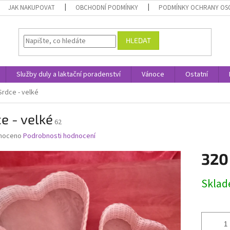
JAK NAKUPOVAT
OBCHODNÍ PODMÍNKY
PODMÍNKY OCHRANY OS
HLEDAT
Služby duly a laktační poradenství
Vánoce
Ostatní
Srdce - velké
e - velké
62
né
noceno
Podrobnosti hodnocení
ní
320
u
Měrná
Skla
cena:
ek.