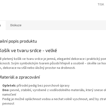
TISK
s
Diskuze
ailní popis produktu
Košík ve tvaru srdce - velké
ě pletený košík ve tvaru srdce je jemná, elegantní dekorace i praktický p
cnosti. Svým symbolickým tvarem působí hřejivě a osobně – skvěle se hod
k, dekorace na stůl nebo úložný prostor na drobnosti.
Materiál a zpracování
Opletek:
přírodní pedig bez povrchové úpravy
Dno:
pevné, stabilní, vyrobené z voděodolného materiálu, který snese 
namočení
Pedig je možné opláchnout vodou a nechat volně vyschnout, aniž by ztratil
pevnost