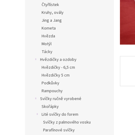
n
Čtyřlístek
e
Kruhy, ovály
l
Jing a Jang
Kometa
Hvězda
Motýl
Tácky
Hvězdičky a ozdoby
Hvězdičky - 6,5 cm
Hvězdičky 5 cm
Podkůvky
Rampouchy
Svíčky ručně vyrobené
Skořápky
Lité svíčky do forem
Svíčky z palmového vosku
Parafínové svíčky