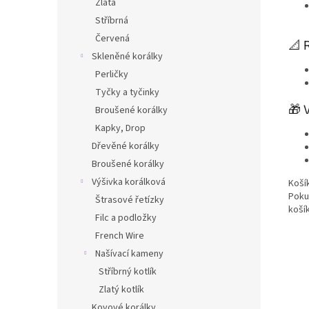
Zlatá
Stříbrná
Červená
📐 
Skleněné korálky
Perličky
Tyčky a tyčinky
🎁 
Broušené korálky
Kapky, Drop
Dřevěné korálky
Broušené korálky
Výšivka korálková
Koší
Pokud
Štrasové řetízky
košík
Filc a podložky
French Wire
Našívací kameny
Stříbrný kotlík
Zlatý kotlík
Kovové korálky