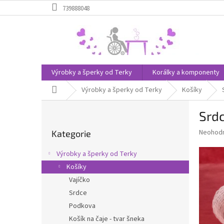
Přejít
739888048
na
obsah
Výrobky a šperky od Terky
Korálky a komponenty
Domů
Výrobky a šperky od Terky
Košíky
P
Srdc
o
Přeskočit
s
Průměr
Neohod
Kategorie
kategorie
t
hodnoce
r
produkt
Výrobky a šperky od Terky
a
je
Košíky
0,0
n
z
Vajíčko
n
5
í
Srdce
hvězdič
p
Podkova
a
Košík na čaje - tvar šneka