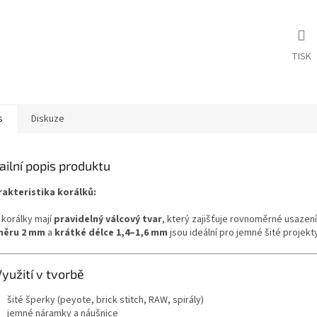
TISK
s
Diskuze
ailní popis produktu
akteristika korálků:
 korálky mají
pravidelný válcový tvar
, který zajišťuje rovnoměrné usazení
měru 2 mm
a
krátké délce 1,4–1,6 mm
jsou ideální pro jemné šité projekt
Využití v tvorbě
šité šperky (peyote, brick stitch, RAW, spirály)
jemné náramky a náušnice