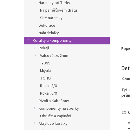
Náramky od Terky
Na paměťovém drátu
Šité náramky
Dekorace
Náhrdelníky
Korálky a komponenty
Rokajl
Popi
Válcové pr. 2mm
YUNS
Det
Miyuki
TOHO
Char
Rokail 8/0
Tyto
Rokail 6/0
prů
Rivoli a Kabošony
Komponenty na šperky
🎨 
Obruče a zapínání
Akrylové korálky