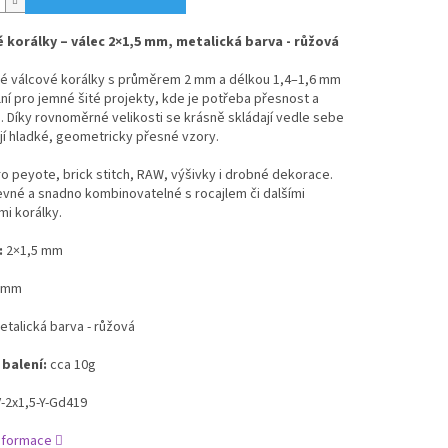
 korálky – válec 2×1,5 mm, metalická barva - růžová
né válcové korálky s průměrem 2 mm a délkou 1,4–1,6 mm
lní pro jemné šité projekty, kde je potřeba přesnost a
ie. Díky rovnoměrné velikosti se krásně skládají vedle sebe
jí hladké, geometricky přesné vzory.
o peyote, brick stitch, RAW, výšivky i drobné dekorace.
vné a snadno kombinovatelné s rocajlem či dalšími
i korálky.
:
2×1,5 mm
 mm
etalická barva - růžová
 balení:
cca 10g
‑2x1,5-Y-Gd419
informace