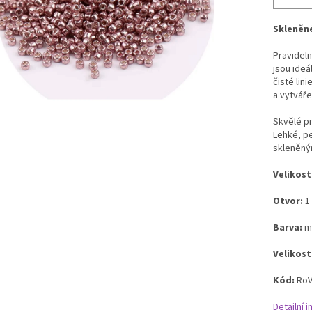
Skleněné
Pravidel
jsou ideá
čisté lin
a vytváře
Skvělé pr
Lehké, pe
skleněným
Velikost
Otvor:
1
Barva:
m
Velikost
Kód:
RoV
Detailní 