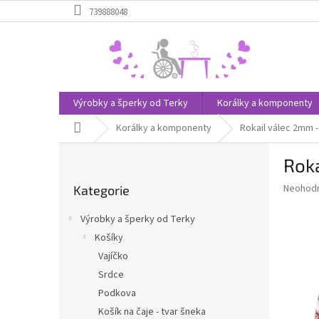
Přejít
739888048
na
obsah
Výrobky a šperky od Terky
Korálky a komponenty
Domů
Korálky a komponenty
Rokail válec 2mm 
P
Roka
o
Přeskočit
s
Průměr
Neohod
Kategorie
kategorie
t
hodnoce
r
produkt
Výrobky a šperky od Terky
a
je
Košíky
0,0
n
z
Vajíčko
n
5
í
Srdce
hvězdič
p
Podkova
a
Košík na čaje - tvar šneka