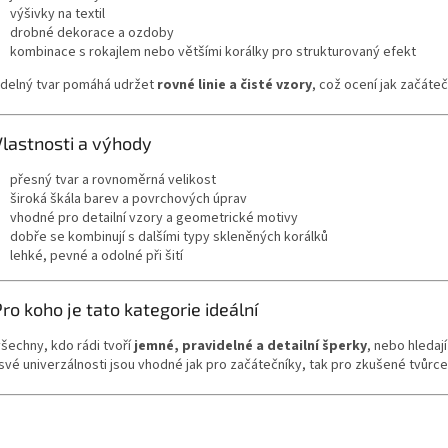
výšivky na textil
drobné dekorace a ozdoby
kombinace s rokajlem nebo většími korálky pro strukturovaný efekt
idelný tvar pomáhá udržet
rovné linie a čisté vzory
, což ocení jak začáteč
Vlastnosti a výhody
přesný tvar a rovnoměrná velikost
široká škála barev a povrchových úprav
vhodné pro detailní vzory a geometrické motivy
dobře se kombinují s dalšími typy skleněných korálků
lehké, pevné a odolné při šití
Pro koho je tato kategorie ideální
všechny, kdo rádi tvoří
jemné, pravidelné a detailní šperky
, nebo hledají
 své univerzálnosti jsou vhodné jak pro začátečníky, tak pro zkušené tvůrce