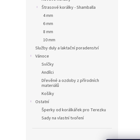
Štrasové korálky - Shamballa
4 mm
6 mm
8 mm
10 mm
Služby duly a laktační poradenství
Vánoce
Svíčky
Andílci
Dřevěné a ozdoby z přírodních
materiálů
Košíky
Ostatní
Šperky od korálkářek pro Terezku
Sady na vlastní tvoření