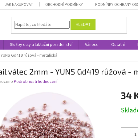
JAK NAKUPOVAT
OBCHODNÍ PODMÍNKY
PODMÍNKY OCHRANY OS
HLEDAT
Služby duly a laktační poradenství
Vánoce
Ostatní
- YUNS Gd419 růžová - metalická
il válec 2mm - YUNS Gd419 růžová - 
né
noceno
Podrobnosti hodnocení
ní
34 
u
Měrná
Skla
cena:
ek.