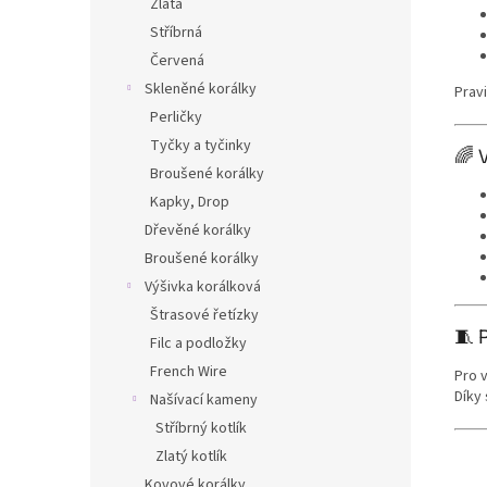
Zlatá
Stříbrná
Červená
Skleněné korálky
Prav
Perličky
Tyčky a tyčinky
🌈 
Broušené korálky
Kapky, Drop
Dřevěné korálky
Broušené korálky
Výšivka korálková
Štrasové řetízky
🧵 
Filc a podložky
French Wire
Pro 
Díky
Našívací kameny
Stříbrný kotlík
Zlatý kotlík
Kovové korálky