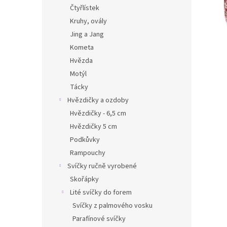
n
Čtyřlístek
e
Kruhy, ovály
l
Jing a Jang
Kometa
Hvězda
Motýl
Tácky
Hvězdičky a ozdoby
Hvězdičky - 6,5 cm
Hvězdičky 5 cm
Podkůvky
Rampouchy
Svíčky ručně vyrobené
Skořápky
Lité svíčky do forem
Svíčky z palmového vosku
Parafínové svíčky