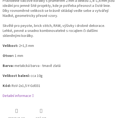
Pravidelné válcové korálky s průměrem 2 mm a délkou 1,4–1,6 mm jsou
ideální pro jemné šité projekty, kde je potřeba přesnost a čisté linie.
Díky rovnoměrné velikosti se krásně skládají vedle sebe a vytvářejí
hladké, geometricky přesné vzory.
Skvělé pro peyote, brick stitch, RAW, výšivky i drobné dekorace.
Lehké, pevné a snadno kombinovatelné s rocajlem či dalšími
skleněnými korálky.
Velikost:
2×1,5 mm
Otvor:
1 mm
Barva:
metalická barva - tmavě zlatá
Velikost balení:
cca 10g
Kód:
RoV‑2x1,5-Y-Gd031
Detailní informace