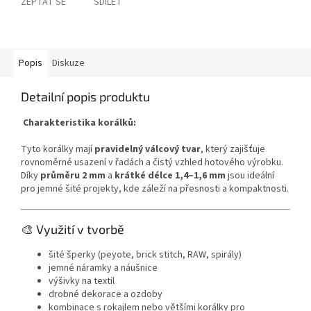
ZEPTAT SE
SDÍLET
Popis
Diskuze
Detailní popis produktu
Charakteristika korálků:
Tyto korálky mají
pravidelný válcový tvar
, který zajišťuje
rovnoměrné usazení v řadách a čistý vzhled hotového výrobku.
Díky
průměru 2 mm
a
krátké délce 1,4–1,6 mm
jsou ideální
pro jemné šité projekty, kde záleží na přesnosti a kompaktnosti.
🎨 Využití v tvorbě
šité šperky (peyote, brick stitch, RAW, spirály)
jemné náramky a náušnice
výšivky na textil
drobné dekorace a ozdoby
kombinace s rokajlem nebo většími korálky pro