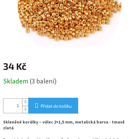
34 Kč
Měrná
Skladem
(3 balení)
cena:
Přidat do košíku
Skleněné korálky – válec 2×1,5 mm, metalická barva - tmavě
zlatá