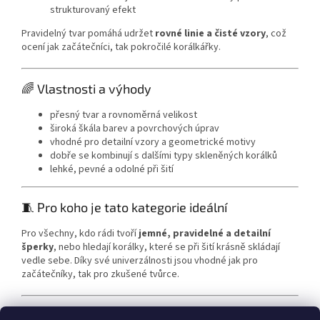
strukturovaný efekt
Pravidelný tvar pomáhá udržet
rovné linie a čisté vzory
, což
ocení jak začátečníci, tak pokročilé korálkářky.
🌈 Vlastnosti a výhody
přesný tvar a rovnoměrná velikost
široká škála barev a povrchových úprav
vhodné pro detailní vzory a geometrické motivy
dobře se kombinují s dalšími typy skleněných korálků
lehké, pevné a odolné při šití
🧵 Pro koho je tato kategorie ideální
Pro všechny, kdo rádi tvoří
jemné, pravidelné a detailní
šperky
, nebo hledají korálky, které se při šití krásně skládají
vedle sebe. Díky své univerzálnosti jsou vhodné jak pro
začátečníky, tak pro zkušené tvůrce.