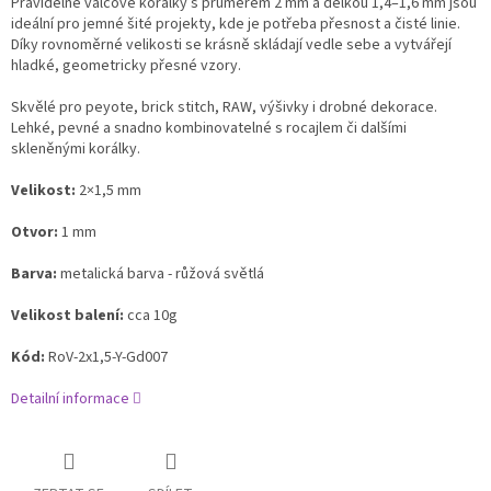
Pravidelné válcové korálky s průměrem 2 mm a délkou 1,4–1,6 mm jsou
ideální pro jemné šité projekty, kde je potřeba přesnost a čisté linie.
Díky rovnoměrné velikosti se krásně skládají vedle sebe a vytvářejí
hladké, geometricky přesné vzory.
Skvělé pro peyote, brick stitch, RAW, výšivky i drobné dekorace.
Lehké, pevné a snadno kombinovatelné s rocajlem či dalšími
skleněnými korálky.
Velikost:
2×1,5 mm
Otvor:
1 mm
Barva:
metalická barva - růžová světlá
Velikost balení:
cca 10g
Kód:
RoV‑2x1,5-Y-Gd007
Detailní informace