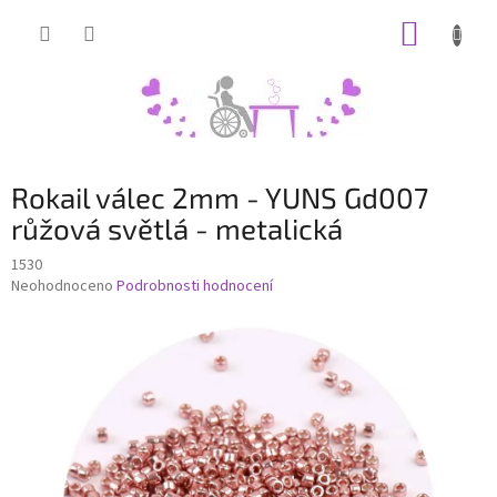
Přejít
NÁKUP
na
obsah
KOŠÍK
Rokail válec 2mm - YUNS Gd007
růžová světlá - metalická
1530
Průměrné
Neohodnoceno
Podrobnosti hodnocení
hodnocení
produktu
je
0,0
z
5
hvězdiček.