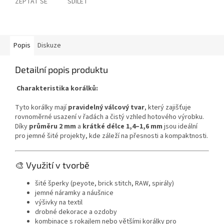
ZEPTAT SE
SDÍLET
Popis
Diskuze
Detailní popis produktu
Charakteristika korálků:
Tyto korálky mají
pravidelný válcový tvar
, který zajišťuje
rovnoměrné usazení v řadách a čistý vzhled hotového výrobku.
Díky
průměru 2 mm
a
krátké délce 1,4–1,6 mm
jsou ideální
pro jemné šité projekty, kde záleží na přesnosti a kompaktnosti.
🎨 Využití v tvorbě
šité šperky (peyote, brick stitch, RAW, spirály)
jemné náramky a náušnice
výšivky na textil
drobné dekorace a ozdoby
kombinace s rokajlem nebo většími korálky pro