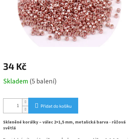
34 Kč
Měrná
Skladem
(5 balení)
cena:
Přidat do košíku
Skleněné korálky – válec 2×1,5 mm, metalická barva - růžová
světlá