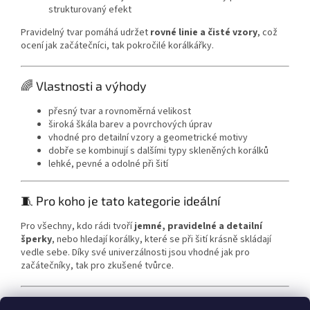
strukturovaný efekt
Pravidelný tvar pomáhá udržet
rovné linie a čisté vzory
, což
ocení jak začátečníci, tak pokročilé korálkářky.
🌈 Vlastnosti a výhody
přesný tvar a rovnoměrná velikost
široká škála barev a povrchových úprav
vhodné pro detailní vzory a geometrické motivy
dobře se kombinují s dalšími typy skleněných korálků
lehké, pevné a odolné při šití
🧵 Pro koho je tato kategorie ideální
Pro všechny, kdo rádi tvoří
jemné, pravidelné a detailní
šperky
, nebo hledají korálky, které se při šití krásně skládají
vedle sebe. Díky své univerzálnosti jsou vhodné jak pro
začátečníky, tak pro zkušené tvůrce.
Kód:
RoV‑2x1,5-Y-
Gd007