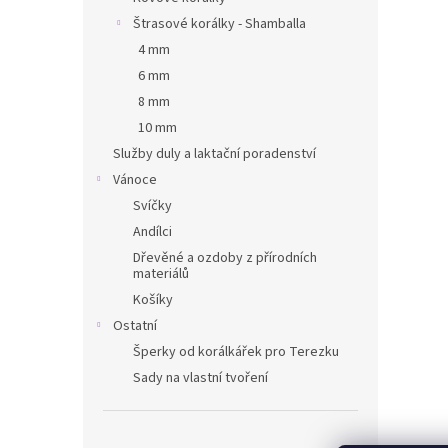
Štrasové korálky - Shamballa
4 mm
6 mm
8 mm
10 mm
Služby duly a laktační poradenství
Vánoce
Svíčky
Andílci
Dřevěné a ozdoby z přírodních
materiálů
Košíky
Ostatní
Šperky od korálkářek pro Terezku
Sady na vlastní tvoření