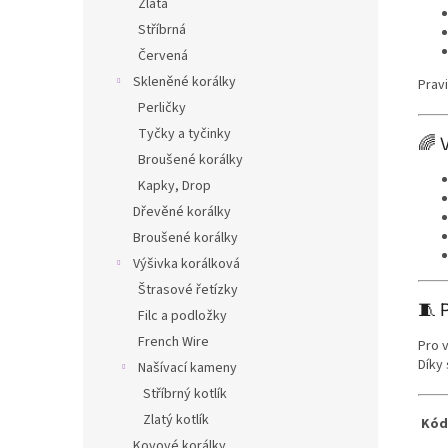
Zlatá
Stříbrná
Červená
Skleněné korálky
Prav
Perličky
Tyčky a tyčinky
🌈 
Broušené korálky
Kapky, Drop
Dřevěné korálky
Broušené korálky
Výšivka korálková
Štrasové řetízky
🧵 
Filc a podložky
French Wire
Pro 
Díky
Našívací kameny
Stříbrný kotlík
Zlatý kotlík
Kód
Kovové korálky