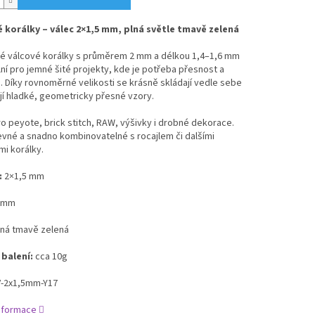
 korálky – válec 2×1,5 mm, plná světle tmavě zelená
né válcové korálky s průměrem 2 mm a délkou 1,4–1,6 mm
lní pro jemné šité projekty, kde je potřeba přesnost a
ie. Díky rovnoměrné velikosti se krásně skládají vedle sebe
jí hladké, geometricky přesné vzory.
o peyote, brick stitch, RAW, výšivky i drobné dekorace.
vné a snadno kombinovatelné s rocajlem či dalšími
i korálky.
:
2×1,5 mm
 mm
ná tmavě zelená
 balení:
cca 10g
‑2x1,5mm‑Y17
informace