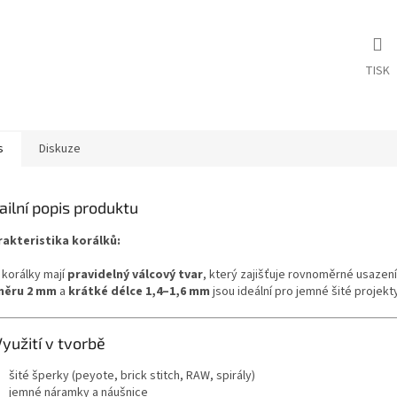
TISK
s
Diskuze
ailní popis produktu
akteristika korálků:
 korálky mají
pravidelný válcový tvar
, který zajišťuje rovnoměrné usazení
měru 2 mm
a
krátké délce 1,4–1,6 mm
jsou ideální pro jemné šité projekt
Využití v tvorbě
šité šperky (peyote, brick stitch, RAW, spirály)
jemné náramky a náušnice