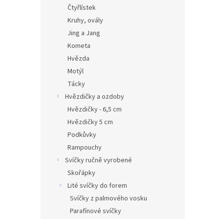
n
Čtyřlístek
e
Kruhy, ovály
l
Jing a Jang
Kometa
Hvězda
Motýl
Tácky
Hvězdičky a ozdoby
Hvězdičky - 6,5 cm
Hvězdičky 5 cm
Podkůvky
Rampouchy
Svíčky ručně vyrobené
Skořápky
Lité svíčky do forem
Svíčky z palmového vosku
Parafínové svíčky