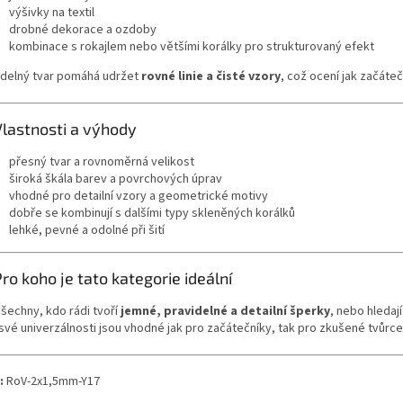
výšivky na textil
drobné dekorace a ozdoby
kombinace s rokajlem nebo většími korálky pro strukturovaný efekt
idelný tvar pomáhá udržet
rovné linie a čisté vzory
, což ocení jak začáteč
Vlastnosti a výhody
přesný tvar a rovnoměrná velikost
široká škála barev a povrchových úprav
vhodné pro detailní vzory a geometrické motivy
dobře se kombinují s dalšími typy skleněných korálků
lehké, pevné a odolné při šití
Pro koho je tato kategorie ideální
všechny, kdo rádi tvoří
jemné, pravidelné a detailní šperky
, nebo hledají
 své univerzálnosti jsou vhodné jak pro začátečníky, tak pro zkušené tvůrce
:
RoV‑2x1,5mm‑Y17