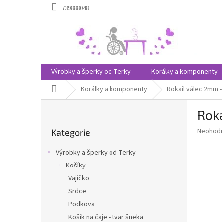
Přejít
739888048
na
obsah
Výrobky a šperky od Terky
Korálky a komponenty
Domů
Korálky a komponenty
Rokail válec 2mm -
P
Roka
o
Přeskočit
s
Průměr
Neohod
Kategorie
kategorie
t
hodnoce
r
produkt
Výrobky a šperky od Terky
a
je
Košíky
0,0
n
z
Vajíčko
n
5
í
Srdce
hvězdič
p
Podkova
a
Košík na čaje - tvar šneka