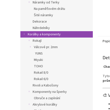
Náramky od Terky
Na paměťovém drátu
Šité náramky
Dekorace
Náhrdelníky
Korálky a komponenty
Rokajl
Popi
Válcové pr. 2mm
YUNS
Det
Miyuki
TOHO
Char
Rokail 8/0
Tyto
Rokail 6/0
prů
Rivoli a Kabošony
Komponenty na šperky
🎨 
Obruče a zapínání
Akrylové korálky