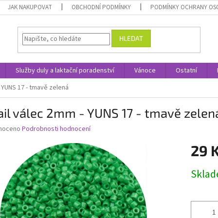
JAK NAKUPOVAT
OBCHODNÍ PODMÍNKY
PODMÍNKY OCHRANY OS
HLEDAT
Služby duly a laktační poradenství
Vánoce
Ostatní
 YUNS 17 - tmavě zelená
il válec 2mm - YUNS 17 - tmavě zelen
né
noceno
Podrobnosti hodnocení
ní
29 
u
Měrná
Skla
cena:
ek.