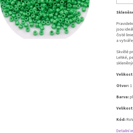
Skleněné
Pravidel
jsou ideá
čisté lin
a vytváře
Skvělé pr
Lehké, pe
skleněným
Velikost
Otvor:
1
Barva:
pl
Velikost
Kód:
RoV
Detailní 