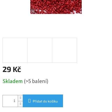
29 Kč
Měrná
Skladem
(>5 balení)
cena:
Přidat do košíku