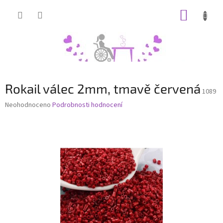
Přejít
NÁKUP
na
obsah
KOŠÍK
Rokail válec 2mm, tmavě červená
1089
Průměrné
Neohodnoceno
Podrobnosti hodnocení
hodnocení
produktu
je
0,0
z
5
hvězdiček.