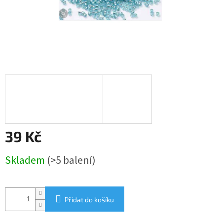
39 Kč
Měrná
Skladem
(>5 balení)
cena:
Přidat do košíku