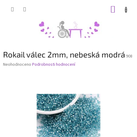
Přejít
NÁKUP
na
obsah
KOŠÍK
Rokail válec 2mm, nebeská modrá
908
Průměrné
Neohodnoceno
Podrobnosti hodnocení
hodnocení
produktu
je
0,0
z
5
hvězdiček.