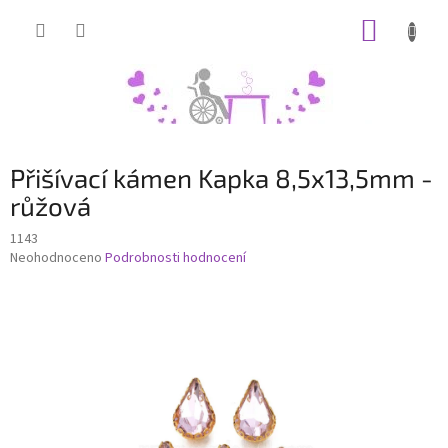
Přejít
NÁKUP
na
obsah
KOŠÍK
Přišívací kámen Kapka 8,5x13,5mm -
růžová
1143
Průměrné
Neohodnoceno
Podrobnosti hodnocení
hodnocení
produktu
je
0,0
z
5
hvězdiček.