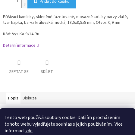
Přidat do košíku
Přišívací kamínky, skleněné fazetované, mosazné kotlíky barvy zlaté,
tvar kapka, barva královská modrá, 13,5x8,5x5 mm, Otvor: 0,9mm
Kód: Vys-Ka-9x14-Ru
Detailní informace
ZEPTAT SE
SDÍLET
Popis
Diskuze
Detailní popis produktu
Tento web používá soubory cookie. Dalším procházením
tohoto webu vyjadřujete souhlas s jejich používáním.. Více
informací
zde
.