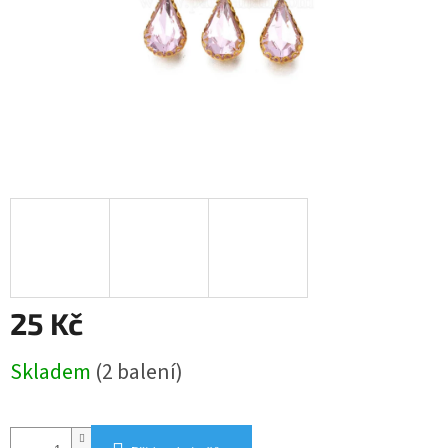
25 Kč
Měrná
Skladem
(2 balení)
cena: