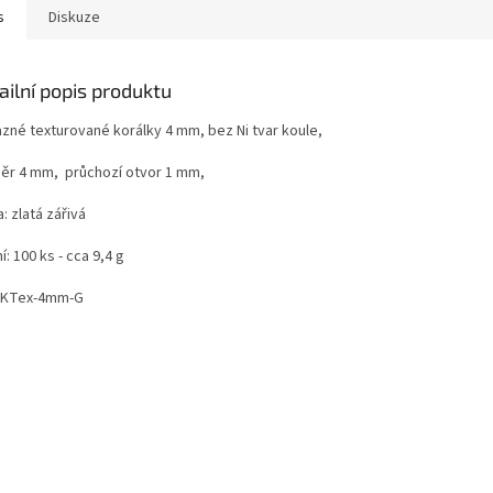
s
Diskuze
ailní popis produktu
zné texturované korálky 4 mm, bez Ni tvar koule,
ěr 4 mm, průchozí otvor 1 mm,
: zlatá zářivá
í: 100 ks - cca 9,4 g
 KTex-4mm-G