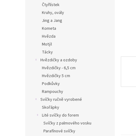
n
Čtyřlístek
e
Kruhy, ovály
l
Jing a Jang
Kometa
Hvězda
Motýl
Tácky
Hvězdičky a ozdoby
Hvězdičky - 6,5 cm
Hvězdičky 5 cm
Podkůvky
Rampouchy
Svíčky ručně vyrobené
Skořápky
Lité svíčky do forem
Svíčky z palmového vosku
Parafínové svíčky