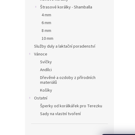
Štrasové korálky - Shamballa
4 mm
6 mm
8 mm
10 mm
Služby duly a laktační poradenství
Vánoce
Svíčky
Andílci
Dřevěné a ozdoby z přírodních
materiálů
Košíky
Ostatní
Šperky od korálkářek pro Terezku
Sady na vlastní tvoření