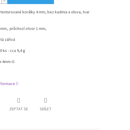
texturované korálky 4 mm, bez kadmia a olova, tvar
 mm, průchozí otvor 1 mm,
atá zářivá
0 ks - cca 9,4 g
ex-4mm-G
informace
ZEPTAT SE
SDÍLET