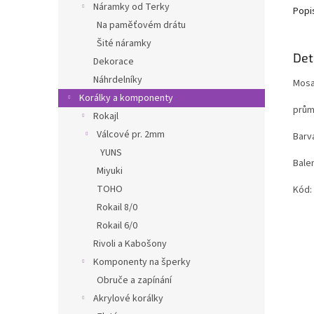
Náramky od Terky
Popi
Na paměťovém drátu
Šité náramky
Det
Dekorace
Náhrdelníky
Mosa
Korálky a komponenty
prům
Rokajl
Válcové pr. 2mm
Barva
YUNS
Balen
Miyuki
TOHO
Kód:
Rokail 8/0
Rokail 6/0
Rivoli a Kabošony
Komponenty na šperky
Obruče a zapínání
Akrylové korálky