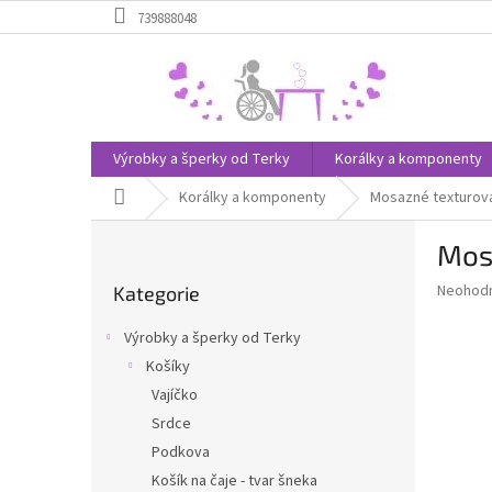
Přejít
739888048
na
obsah
Výrobky a šperky od Terky
Korálky a komponenty
Domů
Korálky a komponenty
Mosazné texturova
P
Mos
o
Přeskočit
s
Průměr
Neohod
Kategorie
kategorie
t
hodnoce
r
produkt
Výrobky a šperky od Terky
a
je
Košíky
0,0
n
z
Vajíčko
n
5
í
Srdce
hvězdič
p
Podkova
a
Košík na čaje - tvar šneka