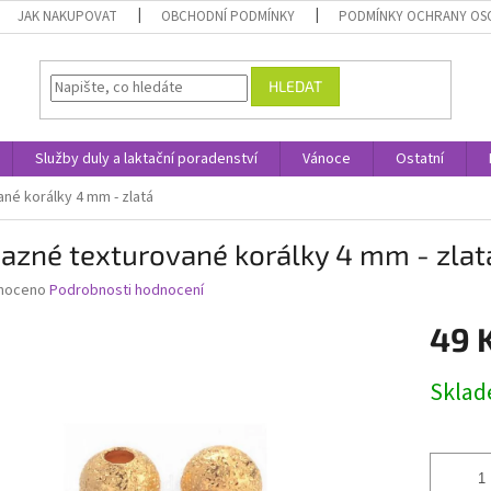
JAK NAKUPOVAT
OBCHODNÍ PODMÍNKY
PODMÍNKY OCHRANY OS
HLEDAT
Služby duly a laktační poradenství
Vánoce
Ostatní
né korálky 4 mm - zlatá
azné texturované korálky 4 mm - zlat
né
noceno
Podrobnosti hodnocení
ní
49 
u
Měrná
Skla
cena:
ek.