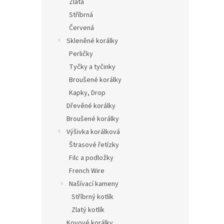
Zlatá
Stříbrná
Červená
Skleněné korálky
Perličky
Tyčky a tyčinky
Broušené korálky
Kapky, Drop
Dřevěné korálky
Broušené korálky
Výšivka korálková
Štrasové řetízky
Filc a podložky
French Wire
Našívací kameny
Stříbrný kotlík
Zlatý kotlík
Kovové korálky