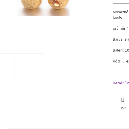
Mosazné 
koule,
průměr 4
Barva: zl
Balení: 10
Kód: KT
Detailní 
TISK