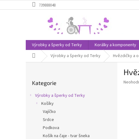
Přejít
739888048
na
obsah
Výrobky a šperky od Terky
Korálky a komponenty
Domů
Výrobky a šperky od Terky
Hvězdičky a 
P
Hvě
o
Přeskočit
s
Průměr
Neohod
Kategorie
kategorie
t
hodnoce
r
produkt
Výrobky a šperky od Terky
a
je
Košíky
0,0
n
z
Vajíčko
n
5
í
Srdce
hvězdič
p
Podkova
a
Košík na čaje - tvar šneka