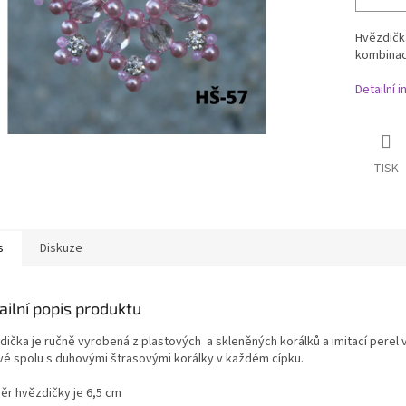
Hvězdička
kombinaci
Detailní 
TISK
s
Diskuze
ailní popis produktu
dička je ručně vyrobená z plastových a skleněných korálků a imitací perel 
vé spolu s duhovými štrasovými korálky v každém cípku.
ěr hvězdičky je 6,5 cm