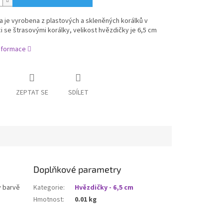
 je vyrobena z plastových a skleněných korálků v
 se štrasovými korálky, velikost hvězdičky je 6,5 cm
informace
ZEPTAT SE
SDÍLET
Doplňkové parametry
v barvě
Kategorie
:
Hvězdičky - 6,5 cm
Hmotnost
:
0.01 kg