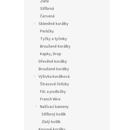
Zlatá
Stříbrná
Červená
Skleněné korálky
Perličky
Tyčky a tyčinky
Broušené korálky
Kapky, Drop
Dřevěné korálky
Broušené korálky
Výšivka korálková
Štrasové řetízky
Filc a podložky
French Wire
Našívací kameny
Stříbrný kotlík
Zlatý kotlík
Kovové korálky