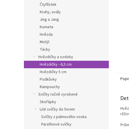
n
Čtyřlístek
e
Kruhy, ovály
l
Jing a Jang
Kometa
Hvězda
Motýl
Tácky
Hvězdičky a ozdoby
Hvězdičky - 6,5 cm
Hvězdičky 5 cm
Popi
Podkůvky
Rampouchy
Svíčky ručně vyrobené
Det
Skořápky
Hvěz
Lité svíčky do forem
růžo
Svíčky z palmového vosku
Parafínové svíčky
Prům