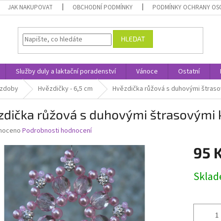
JAK NAKUPOVAT
OBCHODNÍ PODMÍNKY
PODMÍNKY OCHRANY OS
HLEDAT
Služby duly a laktační poradenství
Vánoce
Ostatní
ozdoby
Hvězdičky - 6,5 cm
Hvězdička růžová s duhovými štraso
zdička růžová s duhovými štrasovými 
né
noceno
Podrobnosti hodnocení
ní
95 
u
Měrná
Skla
cena:
ek.