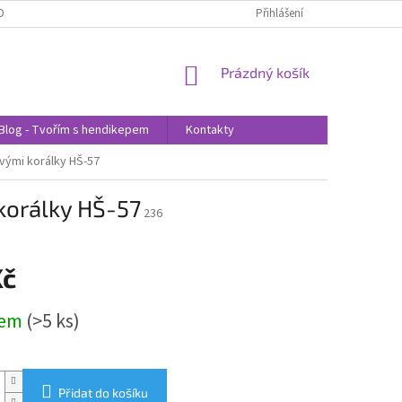
OBNÍCH ÚDAJŮ
Přihlášení
NÁKUPNÍ
Prázdný košík
KOŠÍK
Blog - Tvořím s hendikepem
Kontakty
vými korálky HŠ-57
korálky HŠ-57
236
Kč
dem
(>5 ks)
Přidat do košíku