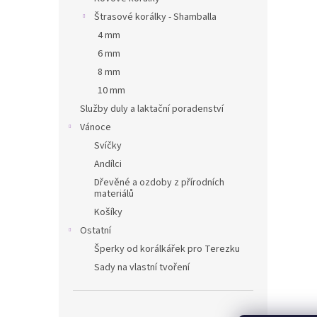
Štrasové korálky - Shamballa
4 mm
6 mm
8 mm
10 mm
Služby duly a laktační poradenství
Vánoce
Svíčky
Andílci
Dřevěné a ozdoby z přírodních
materiálů
Košíky
Ostatní
Šperky od korálkářek pro Terezku
Sady na vlastní tvoření