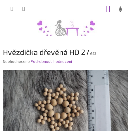
Přejít
NÁKUP
na
obsah
KOŠÍK
Hvězdička dřevěná HD 27
643
Průměrné
Neohodnoceno
Podrobnosti hodnocení
hodnocení
produktu
je
0,0
z
5
hvězdiček.