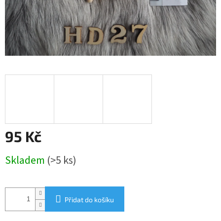
95 Kč
Měrná
Skladem
(>5 ks)
cena:
Přidat do košíku