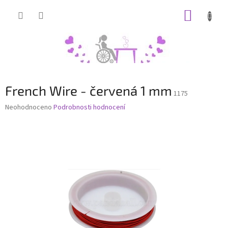
Přejít
NÁKUP
na
obsah
KOŠÍK
French Wire - červená 1 mm
1175
Průměrné
Neohodnoceno
Podrobnosti hodnocení
hodnocení
produktu
je
0,0
z
5
hvězdiček.