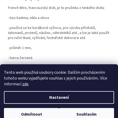
French Wire, francouzský drát, je to pružinka z tenkého drátu
-
bez kadmia, niklu a olova
- používá se ke korálkové výšivce,
pro výrobu přívěsků,
talismanů, prstenů, náušnic, náhrdelníků atd., a lze je také použít
pro ruční tkaní, vyšívání, řezbářské dekorace atd.
- průměr 1 mm,
- barva červená
Kód: FR-WIRE-1mm-Cerv
Tento web používá soubory cookie. Dalším procházením
tohoto webu vyjadřujete souhlas s jejich používáním.. Více
informací
zde
.
Z
á
Nastavení
Vytvořil Shoptet
p
a
t
Odmítnout
Souhlasím
Copyright 2026
Podpořme Terezku
. Všechna práva vyhrazena.
í