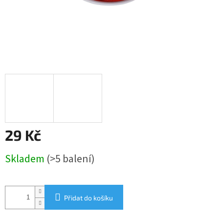
29 Kč
Měrná
Skladem
(>5 balení)
cena:
Přidat do košíku