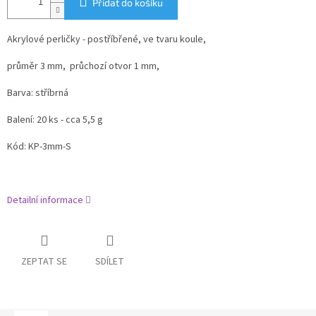
Přidat do košíku
Akrylové perličky - postříbřené, ve tvaru koule,
průměr 3 mm, průchozí otvor 1 mm,
Barva: stříbrná
Balení: 20 ks - cca 5,5 g
Kód: KP-3mm-S
Detailní informace
ZEPTAT SE
SDÍLET