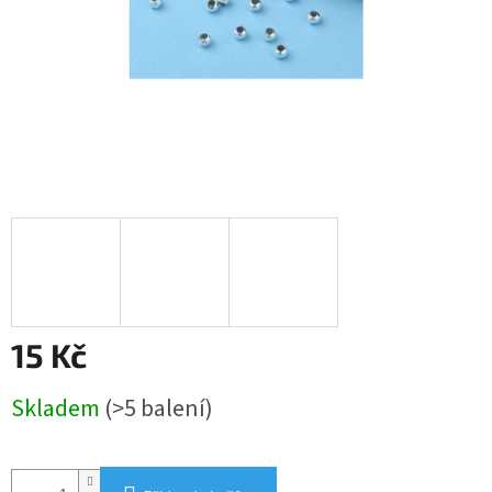
15 Kč
Měrná
Skladem
(>5 balení)
cena: