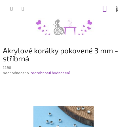
Přejít
NÁKUP
na
obsah
KOŠÍK
Akrylové korálky pokovené 3 mm -
stříbrná
1196
Průměrné
Neohodnoceno
Podrobnosti hodnocení
hodnocení
produktu
je
0,0
z
5
hvězdiček.