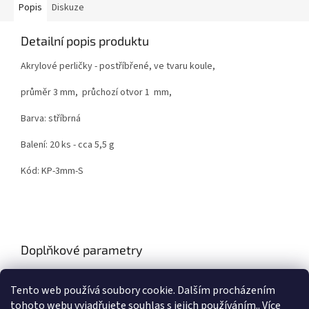
Popis
Diskuze
Detailní popis produktu
Akrylové perličky - postříbřené, ve tvaru koule,
průměr 3 mm, průchozí otvor 1 mm,
Barva: stříbrná
Balení: 20 ks - cca 5,5 g
Kód: KP-3mm-S
Doplňkové parametry
Kategorie
:
Korálky a komponenty
Tento web používá soubory cookie. Dalším procházením
Hmotnost
:
0.01 kg
tohoto webu vyjadřujete souhlas s jejich používáním.. Více